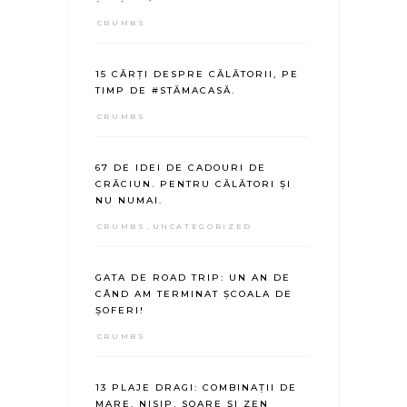
CRUMBS
15 CĂRȚI DESPRE CĂLĂTORII, PE
TIMP DE #STĂMACASĂ.
CRUMBS
67 DE IDEI DE CADOURI DE
CRĂCIUN. PENTRU CĂLĂTORI ȘI
NU NUMAI.
CRUMBS
,
UNCATEGORIZED
GATA DE ROAD TRIP: UN AN DE
CÂND AM TERMINAT ȘCOALA DE
ȘOFERI!
CRUMBS
13 PLAJE DRAGI: COMBINAȚII DE
MARE, NISIP, SOARE ȘI ZEN