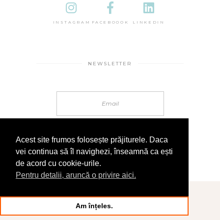
INSTAGRAM
FACEBOOOK
LINKEDIN
NEWSLETTER
Acest site frumos folosește prăjiturele. Daca
vei continua să îl navighezi, înseamnă ca ești
de acord cu cookie-urile.
Pentru detalii, aruncă o privire aici.
© 2025 În Sandale
Am înțeles.