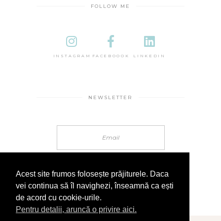
FOLLOW ME
INSTAGRAM
FACEBOOOK
LINKEDIN
NEWSLETTER
Acest site frumos folosește prăjiturele. Daca
vei continua să îl navighezi, înseamnă ca ești
de acord cu cookie-urile.
Pentru detalii, aruncă o privire aici.