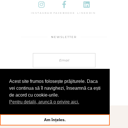
INSTAGRAM
FACEBOOOK
LINKEDIN
NEWSLETTER
Acest site frumos folosește prăjiturele. Daca
vei continua să îl navighezi, înseamnă ca ești
de acord cu cookie-urile.
Pentru detalii, aruncă o privire aici.
© 2025 În Sandale
Am înțeles.