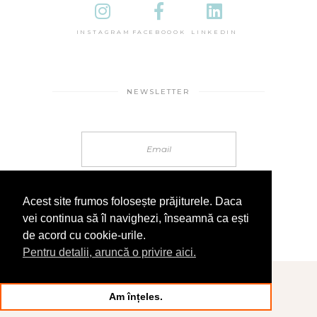
INSTAGRAM
FACEBOOOK
LINKEDIN
NEWSLETTER
Acest site frumos folosește prăjiturele. Daca
vei continua să îl navighezi, înseamnă ca ești
de acord cu cookie-urile.
Pentru detalii, aruncă o privire aici.
© 2025 În Sandale
Am înțeles.