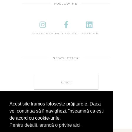
FOLLOW ME
INSTAGRAM
FACEBOOOK
LINKEDIN
NEWSLETTER
Acest site frumos folosește prăjiturele. Daca
vei continua să îl navighezi, înseamnă ca ești
de acord cu cookie-urile.
Pentru detalii, aruncă o privire aici.