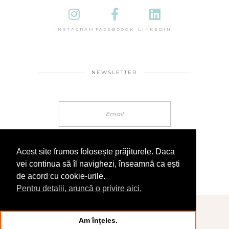
INSTAGRAM
FACEBOOOK
LINKEDIN
NEWSLETTER
Acest site frumos folosește prăjiturele. Daca
vei continua să îl navighezi, înseamnă ca ești
de acord cu cookie-urile.
Pentru detalii, aruncă o privire aici.
© 2025 În Sandale
Am înțeles.