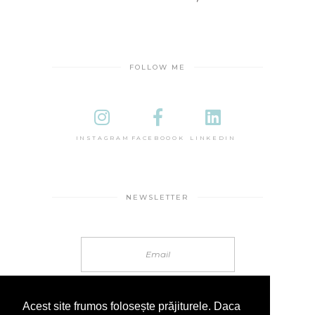
FOLLOW ME
INSTAGRAM
FACEBOOOK
LINKEDIN
NEWSLETTER
Acest site frumos folosește prăjiturele. Daca