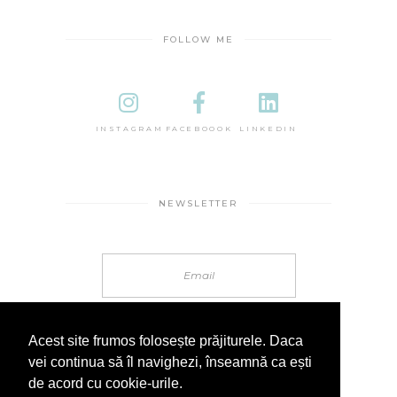
FOLLOW ME
INSTAGRAM
FACEBOOOK
LINKEDIN
NEWSLETTER
Acest site frumos folosește prăjiturele. Daca
vei continua să îl navighezi, înseamnă ca ești
de acord cu cookie-urile.