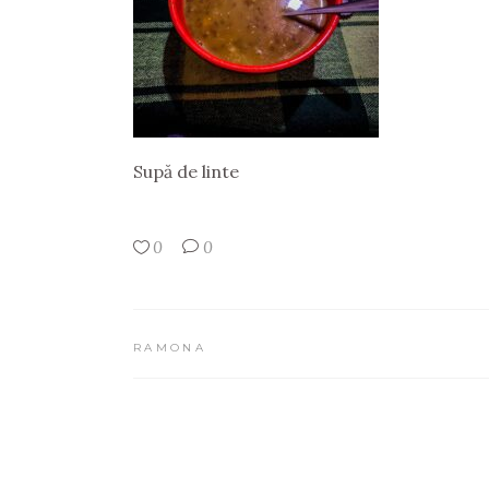
Supă de linte
0
0
RAMONA