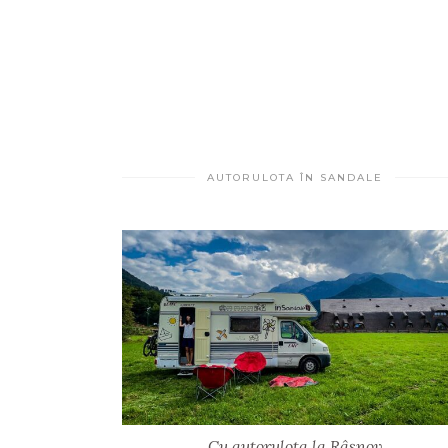
AUTORULOTA ÎN SANDALE
Cu autorulota la Râșnov