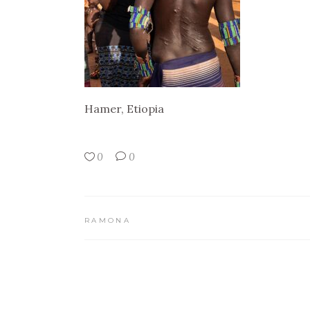
Hamer, Etiopia
0
0
RAMONA