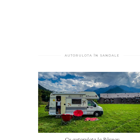
AUTORULOTA ÎN SANDALE
Cu autorulota la Râșnov