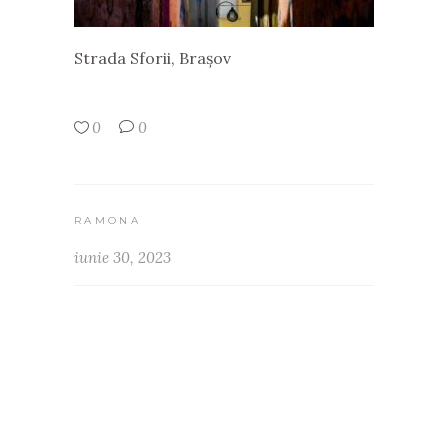
Strada Sforii, Brașov
0
0
RAMONA
iunie 30, 2023