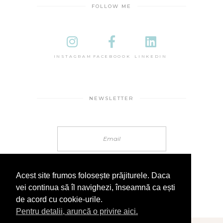
FOLLOW ME
INSTAGRAM
FACEBOOOK
LINKEDIN
NEWSLETTER
Acest site frumos folosește prăjiturele. Daca
vei continua să îl navighezi, înseamnă ca ești
de acord cu cookie-urile.
Pentru detalii, aruncă o privire aici.