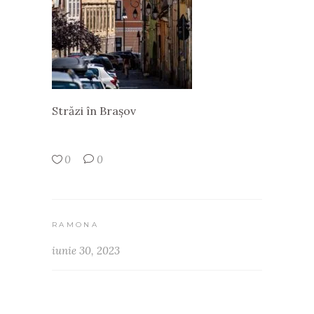
Străzi în Brașov
0
0
RAMONA
iunie 30, 2023