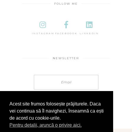
FOLLOW ME
INSTAGRAM
FACEBOOOK
LINKEDIN
NEWSLETTER
Acest site frumos folosește prăjiturele. Daca
vei continua să îl navighezi, înseamnă ca ești
de acord cu cookie-urile.
Pentru detalii, aruncă o privire aici.