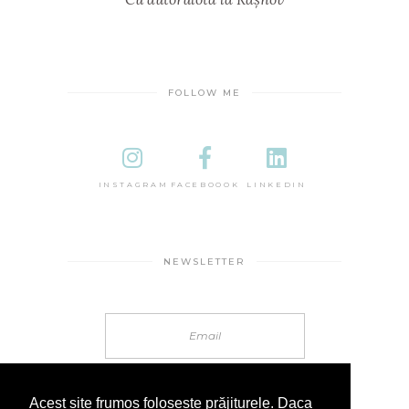
FOLLOW ME
INSTAGRAM
FACEBOOOK
LINKEDIN
NEWSLETTER
Acest site frumos folosește prăjiturele. Daca