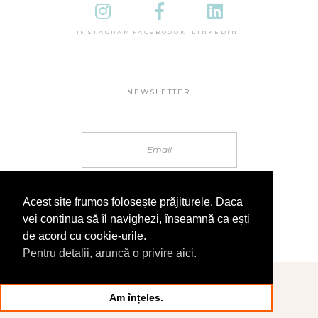
INSTAGRAM
FACEBOOOK
LINKEDIN
NEWSLETTER
Acest site frumos folosește prăjiturele. Daca
vei continua să îl navighezi, înseamnă ca ești
de acord cu cookie-urile.
Pentru detalii, aruncă o privire aici.
© 2025 În Sandale
Am înțeles.