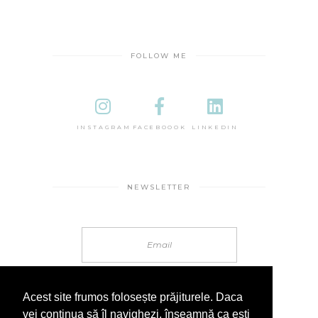
FOLLOW ME
INSTAGRAM
FACEBOOOK
LINKEDIN
NEWSLETTER
Acest site frumos folosește prăjiturele. Daca
vei continua să îl navighezi, înseamnă ca ești