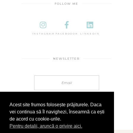
FOLLOW ME
INSTAGRAM
FACEBOOOK
LINKEDIN
NEWSLETTER
Acest site frumos folosește prăjiturele. Daca
vei continua să îl navighezi, înseamnă ca ești
de acord cu cookie-urile.
Pentru detalii, aruncă o privire aici.