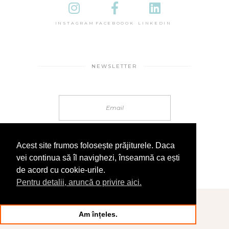
INSTAGRAM
FACEBOOOK
LINKEDIN
NEWSLETTER
Acest site frumos folosește prăjiturele. Daca
vei continua să îl navighezi, înseamnă ca ești
de acord cu cookie-urile.
Pentru detalii, aruncă o privire aici.
© 2025 În Sandale
Am înțeles.