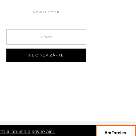
NEWSLETTER
talii, aruncă o privire aici.
Am înțeles.