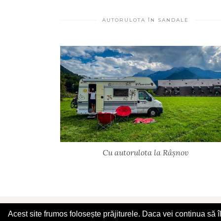
AUTORULOTA ÎN SANDALE
Cu autorulota la Râșnov
© 2025 În Sandale
Acest site frumos folosește prăjiturele. Daca vei continua să 