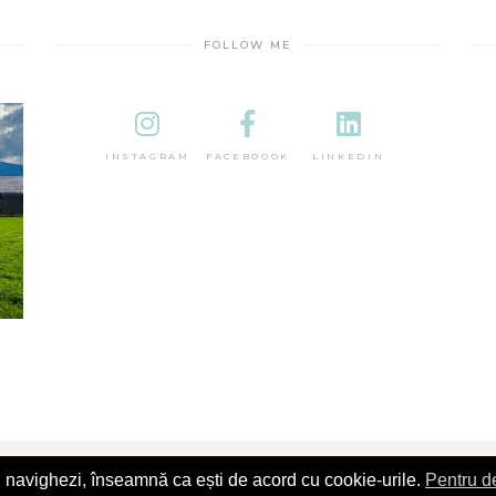
FOLLOW ME
INSTAGRAM
FACEBOOOK
LINKEDIN
îl navighezi, înseamnă ca ești de acord cu cookie-urile.
Pentru de