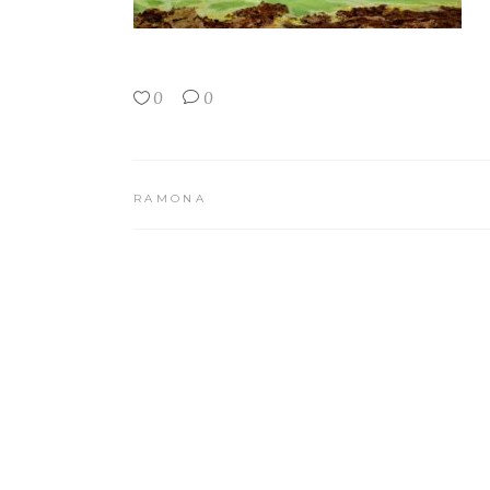
0
0
RAMONA