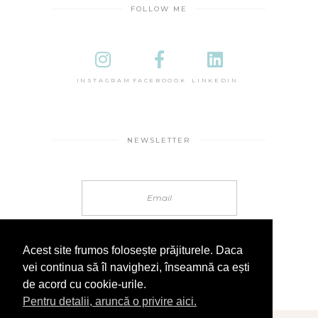
FOLLOW ME
INSTAGRAM
FACEBOOOK
LINKEDIN
NEWSLETTER
Acest site frumos folosește prăjiturele. Daca
vei continua să îl navighezi, înseamnă ca ești
de acord cu cookie-urile.
Pentru detalii, aruncă o privire aici.