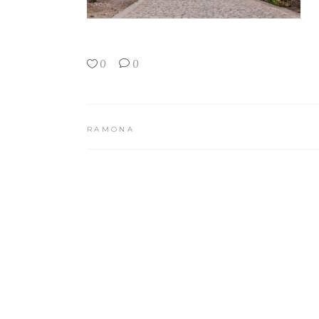
0
0
RAMONA