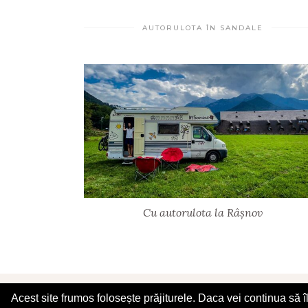
AUTORULOTA ÎN SANDALE
Cu autorulota la Râșnov
© 2025 În Sandale
Acest site frumos folosește prăjiturele. Daca vei continua să 