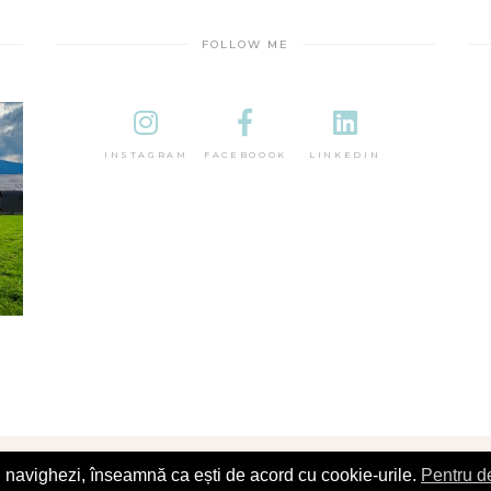
FOLLOW ME
INSTAGRAM
FACEBOOOK
LINKEDIN
îl navighezi, înseamnă ca ești de acord cu cookie-urile.
Pentru de