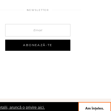
NEWSLETTER
talii, aruncă o privire aici.
Am înțeles.