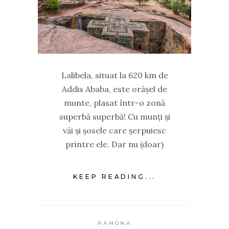
Lalibela, situat la 620 km de
Addis Ababa, este orășel de
munte, plasat într-o zonă
superbă superbă! Cu munți și
văi și șosele care șerpuiesc
printre ele. Dar nu (doar)
KEEP READING...
RAMONA