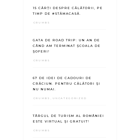
15 CĂRȚI DESPRE CĂLĂTORII, PE
TIMP DE #STĂMACASĂ.
CRUMBS
GATA DE ROAD TRIP: UN AN DE
CÂND AM TERMINAT ȘCOALA DE
ȘOFERI!
CRUMBS
67 DE IDEI DE CADOURI DE
CRĂCIUN. PENTRU CĂLĂTORI ȘI
NU NUMAI.
CRUMBS
,
UNCATEGORIZED
TÂRGUL DE TURISM AL ROMÂNIEI
ESTE VIRTUAL ȘI GRATUIT!
CRUMBS