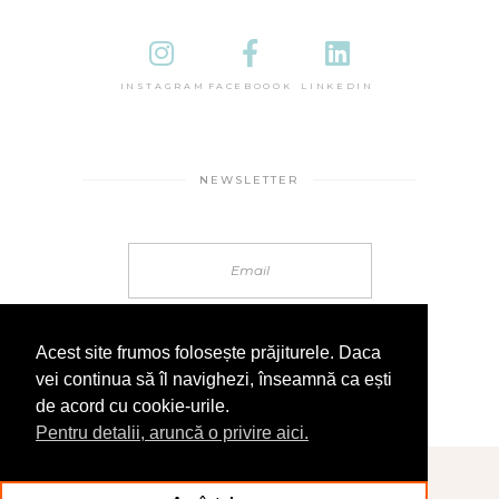
INSTAGRAM
FACEBOOOK
LINKEDIN
NEWSLETTER
Acest site frumos folosește prăjiturele. Daca
vei continua să îl navighezi, înseamnă ca ești
de acord cu cookie-urile.
Pentru detalii, aruncă o privire aici.
© 2025 În Sandale