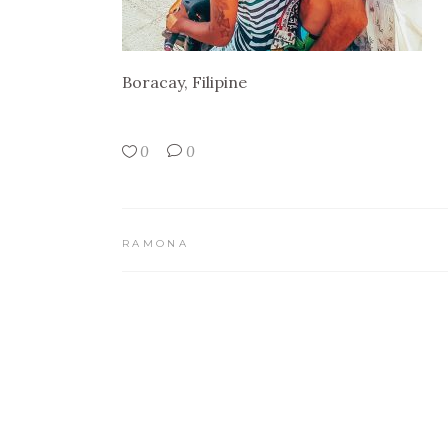
Boracay, Filipine
0
0
RAMONA