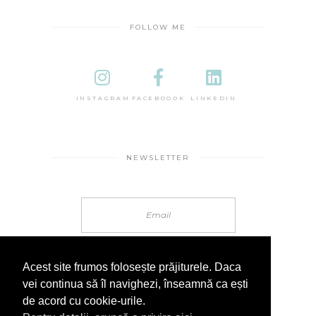
FOLLOW ME
INSTAGRAM
FACEBOOOK
LINKEDIN
NEWSLETTER
Acest site frumos folosește prăjiturele. Daca
vei continua să îl navighezi, înseamnă ca ești
de acord cu cookie-urile.