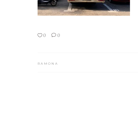
0
0
RAMONA