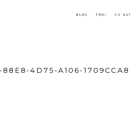
BLOG
ȚĂRI
CU AU
-88E8-4D75-A106-1709CCA