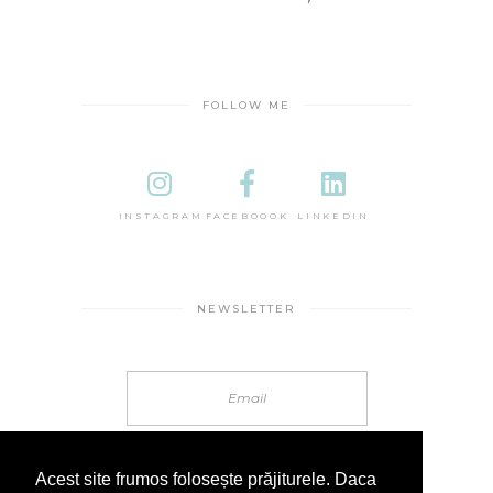
FOLLOW ME
INSTAGRAM
FACEBOOOK
LINKEDIN
NEWSLETTER
Acest site frumos folosește prăjiturele. Daca