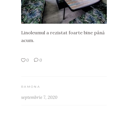
Linoleumul a rezistat foarte bine până
acum.
0
0
RAMONA
septembrie 7, 2020