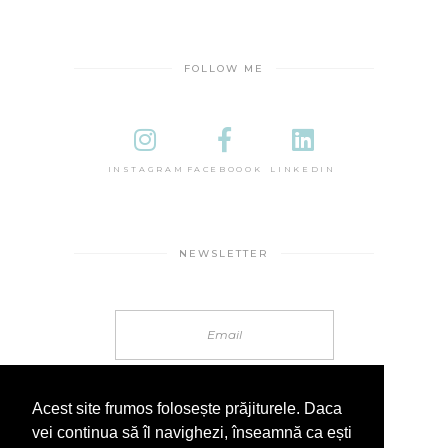
FOLLOW ME
INSTAGRAM
FACEBOOOK
LINKEDIN
NEWSLETTER
Acest site frumos folosește prăjiturele. Daca
vei continua să îl navighezi, înseamnă ca ești