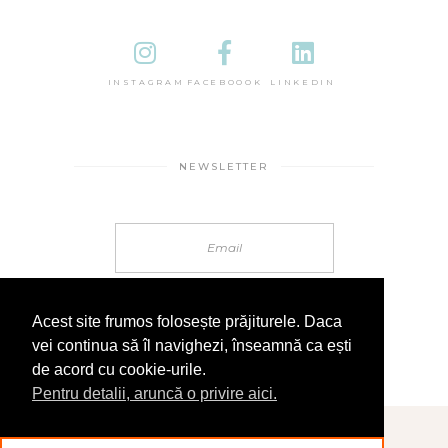
INSTAGRAM
FACEBOOOK
LINKEDIN
NEWSLETTER
Acest site frumos folosește prăjiturele. Daca
vei continua să îl navighezi, înseamnă ca ești
de acord cu cookie-urile.
Pentru detalii, aruncă o privire aici.
© 2025 În Sandale