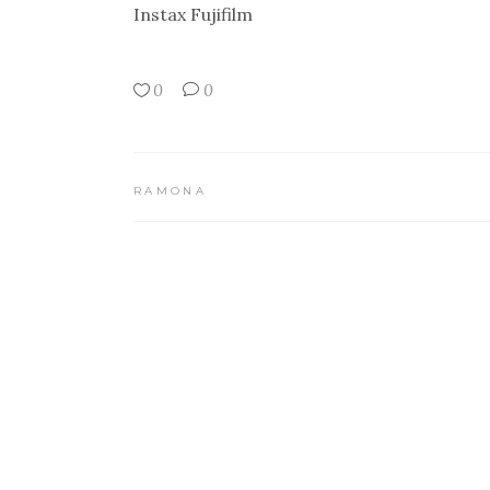
Instax Fujifilm
0
0
RAMONA