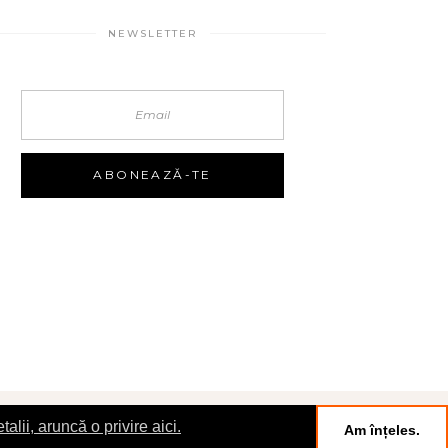
NEWSLETTER
talii, aruncă o privire aici.
Am înțeles.