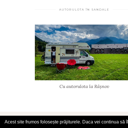
AUTORULOTA ÎN SANDALE
Cu autorulota la Râșnov
© 2025 În Sandale
Acest site frumos folosește prăjiturele. Daca vei continua să 