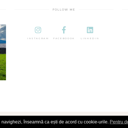
FOLLOW ME
INSTAGRAM
FACEBOOOK
LINKEDIN
îl navighezi, înseamnă ca ești de acord cu cookie-urile.
Pentru de