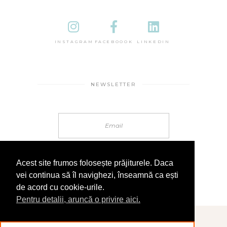
INSTAGRAM
FACEBOOOK
LINKEDIN
NEWSLETTER
Acest site frumos folosește prăjiturele. Daca
vei continua să îl navighezi, înseamnă ca ești
de acord cu cookie-urile.
Pentru detalii, aruncă o privire aici.
© 2025 În Sandale