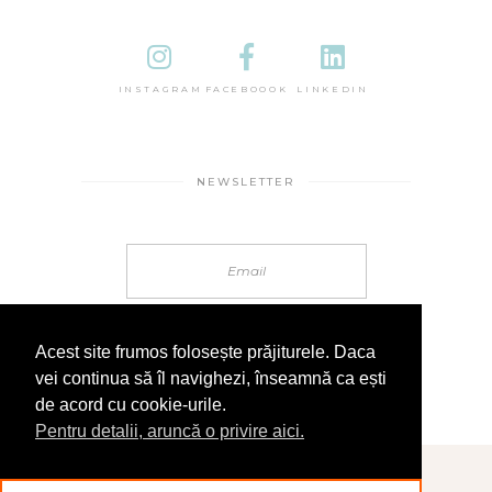
INSTAGRAM
FACEBOOOK
LINKEDIN
NEWSLETTER
Acest site frumos folosește prăjiturele. Daca
vei continua să îl navighezi, înseamnă ca ești
de acord cu cookie-urile.
Pentru detalii, aruncă o privire aici.
© 2025 În Sandale