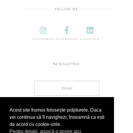
FOLLOW ME
INSTAGRAM
FACEBOOOK
LINKEDIN
NEWSLETTER
Acest site frumos folosește prăjiturele. Daca
vei continua să îl navighezi, înseamnă ca ești
de acord cu cookie-urile.
Pentru detalii, aruncă o privire aici.