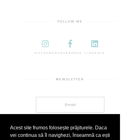
FOLLOW ME
INSTAGRAM
FACEBOOOK
LINKEDIN
NEWSLETTER
Acest site frumos folosește prăjiturele. Daca
vei continua să îl navighezi, înseamnă ca ești