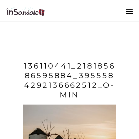
136110441_2181856
86595884_395558
4292136662512_O-
MIN