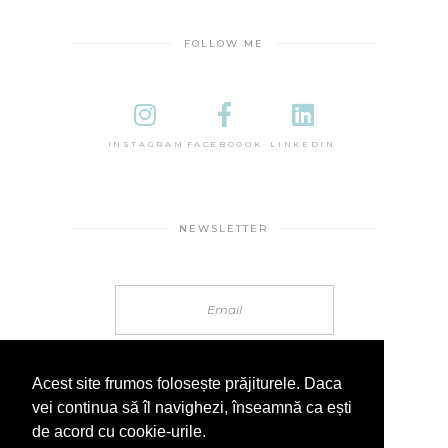
FOLLOW ME
INSTAGRAM
FACEBOOOK
LINKEDIN
NEWSLETTER
Acest site frumos folosește prăjiturele. Daca
vei continua să îl navighezi, înseamnă ca ești
de acord cu cookie-urile.