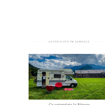
AUTORULOTA ÎN SANDALE
Cu autorulota la Râșnov