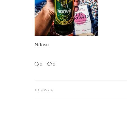
Ndovu
0
0
RAMONA