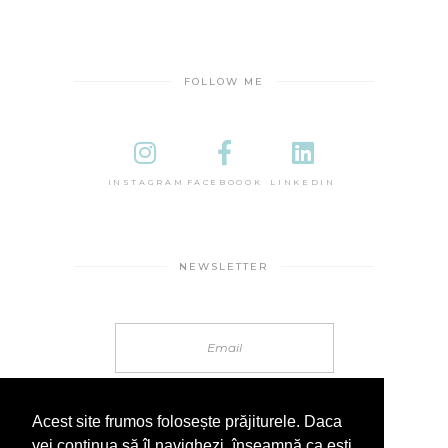
FOLLOW ME
INSTAGRAM
FACEBOOOK
LINKEDIN
NEWSLETTER
Acest site frumos folosește prăjiturele. Daca
vei continua să îl navighezi, înseamnă ca ești