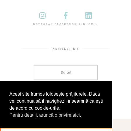
INSTAGRAM
FACEBOOOK
LINKEDIN
NEWSLETTER
Acest site frumos folosește prăjiturele. Daca
vei continua să îl navighezi, înseamnă ca ești
de acord cu cookie-urile.
Pentru detalii, aruncă o privire aici.
© 2025 În Sandale