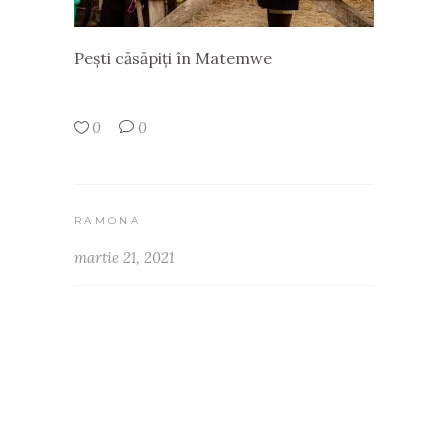
Pești căsăpiți în Matemwe
0
0
RAMONA
martie 21, 2021