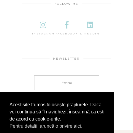
FOLLOW ME
INSTAGRAM
FACEBOOOK
LINKEDIN
NEWSLETTER
Acest site frumos folosește prăjiturele. Daca
vei continua să îl navighezi, înseamnă ca ești
de acord cu cookie-urile.
Pentru detalii, aruncă o privire aici.