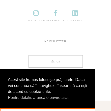
INSTAGRAM
FACEBOOOK
LINKEDIN
NEWSLETTER
Acest site frumos folosește prăjiturele. Daca
vei continua să îl navighezi, înseamnă ca ești
de acord cu cookie-urile.
Pentru detalii, aruncă o privire aici.
© 2025 În Sandale