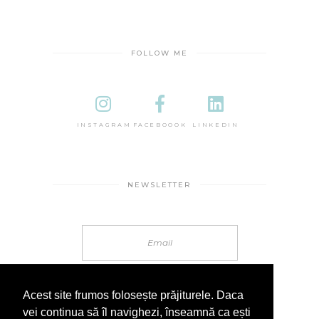
FOLLOW ME
INSTAGRAM
FACEBOOOK
LINKEDIN
NEWSLETTER
Acest site frumos folosește prăjiturele. Daca
vei continua să îl navighezi, înseamnă ca ești