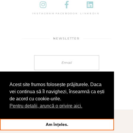
INSTAGRAM
FACEBOOOK
LINKEDIN
NEWSLETTER
Acest site frumos folosește prăjiturele. Daca
vei continua să îl navighezi, înseamnă ca ești
de acord cu cookie-urile.
Pentru detalii, aruncă o privire aici.
© 2025 În Sandale
Am înțeles.