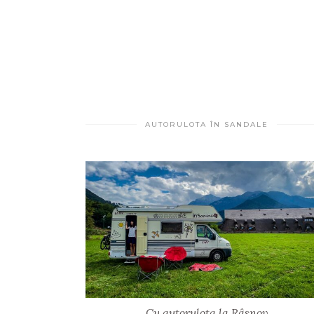
AUTORULOTA ÎN SANDALE
Cu autorulota la Râșnov