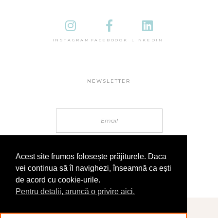
INSTAGRAM
FACEBOOOK
LINKEDIN
NEWSLETTER
Acest site frumos folosește prăjiturele. Daca
vei continua să îl navighezi, înseamnă ca ești
de acord cu cookie-urile.
Pentru detalii, aruncă o privire aici.
© 2025 În Sandale