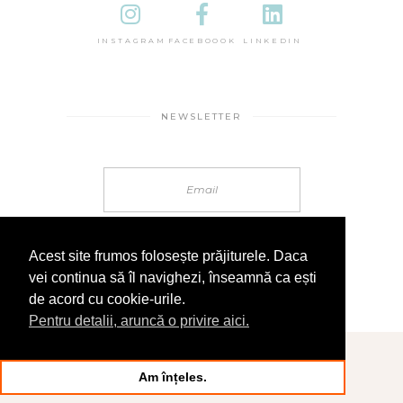
INSTAGRAM
FACEBOOOK
LINKEDIN
NEWSLETTER
Acest site frumos folosește prăjiturele. Daca
vei continua să îl navighezi, înseamnă ca ești
de acord cu cookie-urile.
Pentru detalii, aruncă o privire aici.
© 2025 În Sandale
Am înțeles.