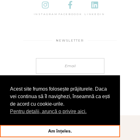
INSTAGRAM
FACEBOOOK
LINKEDIN
NEWSLETTER
Acest site frumos folosește prăjiturele. Daca
vei continua să îl navighezi, înseamnă ca ești
de acord cu cookie-urile.
Pentru detalii, aruncă o privire aici.
© 2025 În Sandale
Am înțeles.