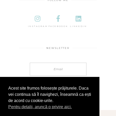
FOLLOW ME
INSTAGRAM
FACEBOOOK
LINKEDIN
NEWSLETTER
Acest site frumos folosește prăjiturele. Daca
vei continua să îl navighezi, înseamnă ca ești
de acord cu cookie-urile.
Pentru detalii, aruncă o privire aici.