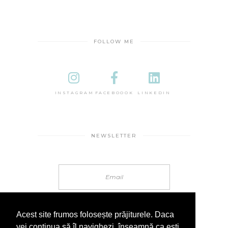
FOLLOW ME
INSTAGRAM
FACEBOOOK
LINKEDIN
NEWSLETTER
Acest site frumos folosește prăjiturele. Daca
vei continua să îl navighezi, înseamnă ca ești